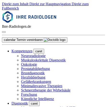
Direkt zum Inhalt
Direkt zur Hauptnavigation
Direkt zum
Fußbereich
Ihre-Radiologen.de
calendar
Termin vereinbaren
Kompetenzen
caret
Neuroradiologie
Muskuloskelettale Diagnostik
Onkologie
Prostatabildgebung
Brustdiagnostik
Herzbildgebung
Gefäßerkrankungen
Minimalinvasive Therapien
Schmerztherapie der Wirbelsäule
Forschung
Künstliche Intelligenz
Diagnostik
caret