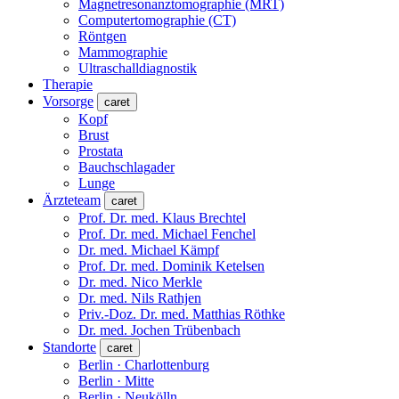
Magnetresonanztomographie (MRT)
Computertomographie (CT)
Röntgen
Mammographie
Ultraschalldiagnostik
Therapie
Vorsorge
caret
Kopf
Brust
Prostata
Bauchschlagader
Lunge
Ärzteteam
caret
Prof. Dr. med. Klaus Brechtel
Prof. Dr. med. Michael Fenchel
Dr. med. Michael Kämpf
Prof. Dr. med. Dominik Ketelsen
Dr. med. Nico Merkle
Dr. med. Nils Rathjen
Priv.-Doz. Dr. med. Matthias Röthke
Dr. med. Jochen Trübenbach
Standorte
caret
Berlin · Charlottenburg
Berlin · Mitte
Berlin · Neukölln